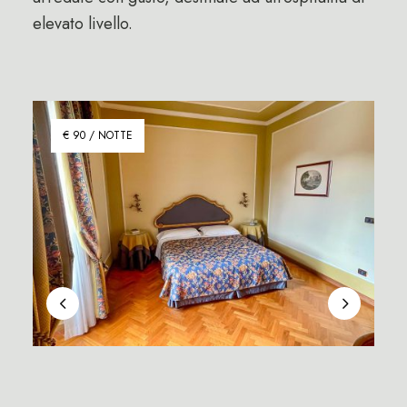
elevato livello.
€ 90 / NOTTE
Camera doppia uso singola
Sui